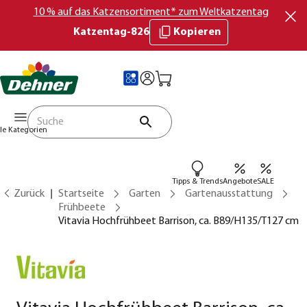
10 % auf das Katzensortiment* zum Weltkatzentag
Katzentag-826
Kopieren
lle Kategorien
Tipps & Trends
Angebote
SALE
Zurück
Startseite
Garten
Gartenausstattung
Frühbeete
Vitavia Hochfrühbeet Barrison, ca. B89/H135/T127 cm