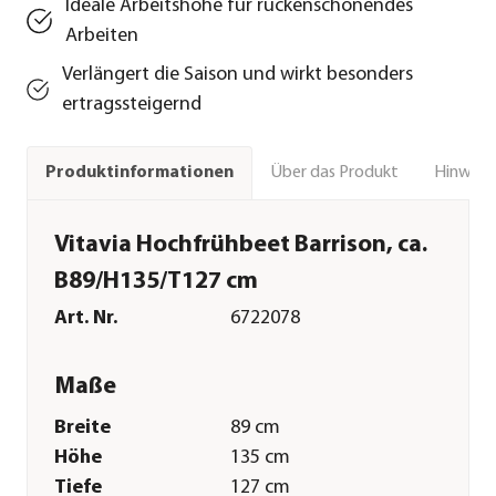
Ideale Arbeitshöhe für rückenschonendes
Arbeiten
Verlängert die Saison und wirkt besonders
ertragssteigernd
Über das Produkt
Hinweise
Produktinformationen
Vitavia Hochfrühbeet Barrison, ca.
B89/H135/T127 cm
Art. Nr.
6722078
Maße
Breite
89 cm
Höhe
135 cm
Tiefe
127 cm