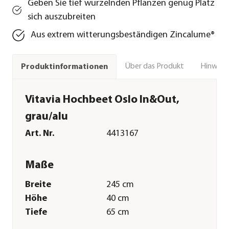
Geben Sie tief wurzelnden Pflanzen genug Platz
sich auszubreiten
Aus extrem witterungsbeständigen Zincalume®
Über das Produkt
Hinweise
Produktinformationen
Vitavia Hochbeet Oslo In&Out,
grau/alu
Art. Nr.
4413167
Maße
Breite
245 cm
Höhe
40 cm
Tiefe
65 cm
Volumen
560 l