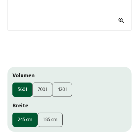
Volumen
560 l
700 l
420 l
Breite
245 cm
185 cm