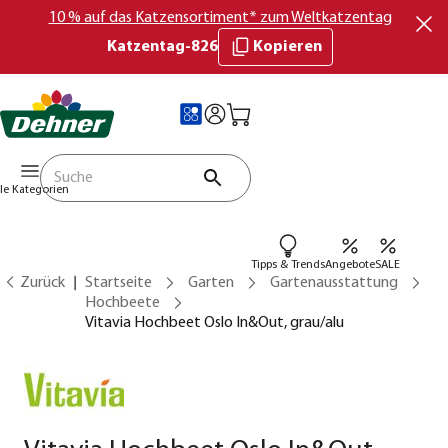
10 % auf das Katzensortiment* zum Weltkatzentag
Katzentag-826
Kopieren
lle Kategorien
Tipps & Trends
Angebote
SALE
Zurück
Startseite
Garten
Gartenausstattung
Hochbeete
Vitavia Hochbeet Oslo In&Out, grau/alu