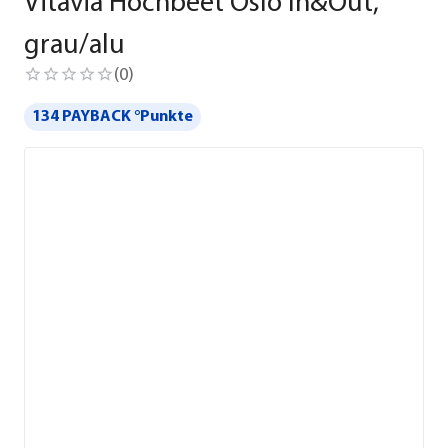
Vitavia Hochbeet Oslo In&Out,
grau/alu
(
0
)
134 PAYBACK °Punkte