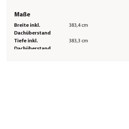
Maße
Breite inkl.
383,4 cm
Dachüberstand
Tiefe inkl.
383,3 cm
Dachüberstand
Innenmaß Breite
372,8 cm
Innenmaß Höhe
267 cm
Innenmaß Tiefe
248,8 cm
Breite Sockelmaß
381 cm
Tiefe Sockelmaß
381 cm
Grundfläche
13 m²
Firsthöhe
276 cm
Türhöhe
199 cm
Türbreite
120 cm
Sonstiges