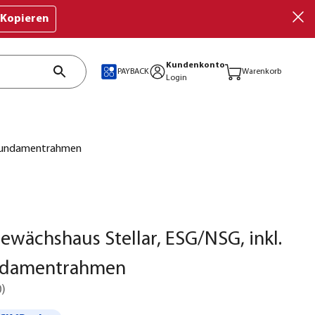
Kopieren
Kundenkonto
PAYBACK
Warenkorb
Login
hlfundamentrahmen
Gewächshaus Stellar, ESG/NSG, inkl.
ndamentrahmen
0
)