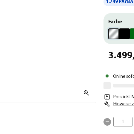
1.749 PAYBA
Farbe
3.499
Online sof
Preis inkl.
Hinweise z
1