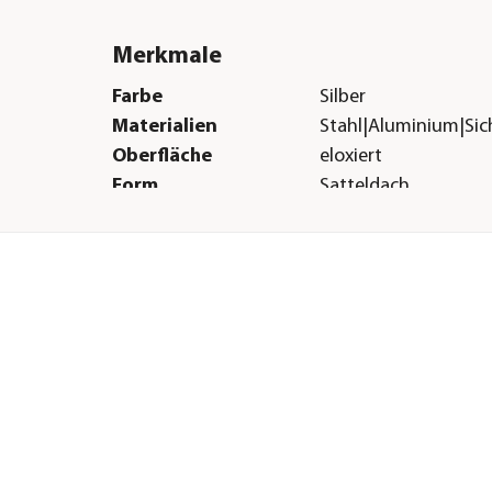
Merkmale
Farbe
Silber
Materialien
Stahl|Aluminium|Sic
Oberfläche
eloxiert
Form
Satteldach
Verglasungsart
ESG-Sicherheitsglas 
mm|Nörpelglas
Türart
Doppeltüre
Herstellerangaben