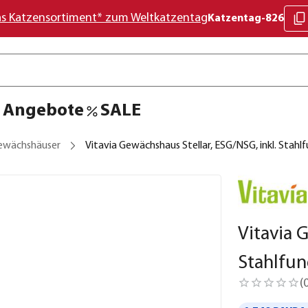
as Katzensortiment* zum Weltkatzentag
Katzentag-826
Angebote
SALE
ewächshäuser
Vitavia Gewächshaus Stellar, ESG/NSG, inkl. Sta
Vitavia 
Stahlfu
(