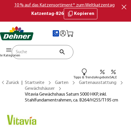
10 % auf das Katzensortiment* zum Weltkatzentag
Katzentag-826
Kopieren
lle Kategorien
Tipps & Trends
Angebote
SALE
Zurück
Startseite
Garten
Gartenausstattung
Gewächshäuser
Vitavia Gewächshaus Saturn 5000 HKP, inkl.
Stahlfundamentrahmen, ca. B264/H255/T195 cm