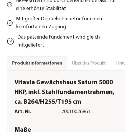
HKP-Platten sind durchgehend eingefasst für
eine erhöhte Stabilität
Mit großer Doppelschiebetür für einen
komfortablen Zugang
Das passende Fundament wird gleich
mitgeliefert
Über das Produkt
Hinweise
Produktinformationen
Vitavia Gewächshaus Saturn 5000
HKP, inkl. Stahlfundamentrahmen,
ca. B264/H255/T195 cm
Art. Nr.
20010026861
Maße