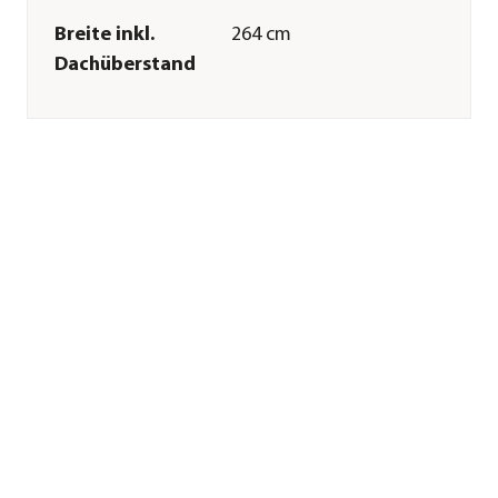
Breite inkl.
264 cm
Dachüberstand
Tiefe inkl.
195 cm
Dachüberstand
Gewicht
67 kg
Innenmaß Breite
248 cm
Innenmaß Höhe
246 cm
Innenmaß Tiefe
182 cm
Breite Sockelmaß
254,4 cm
Tiefe Sockelmaß
192,2 cm
Grundfläche
5 m²
Firsthöhe
254,5 cm
Dachüberstand
1,5 cm
Türhöhe
200 cm
Türbreite
122 cm
Wandstärke
4 mm