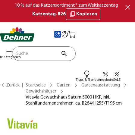
10 % auf das Katzensortiment* zum Weltkatzentag
Katzentag-826
Kopieren
lle Kategorien
Tipps & Trends
Angebote
SALE
Zurück
Startseite
Garten
Gartenausstattung
Gewächshäuser
Vitavia Gewächshaus Saturn 5000 HKP, inkl.
Stahlfundamentrahmen, ca. B264/H255/T195 cm