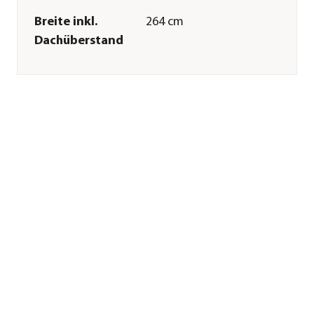
Breite inkl.
264 cm
Dachüberstand
Höhe
255 cm
Tiefe inkl.
195 cm
Dachüberstand
Gewicht
70,67 kg
Innenmaß Breite
248 cm
Innenmaß Höhe
246 cm
Innenmaß Tiefe
188 cm
Breite Sockelmaß
254,4 cm
Tiefe Sockelmaß
192,2 cm
Grundfläche
5 m²
Firsthöhe
254,5 cm
Dachüberstand
1,5 cm
Türhöhe
200 cm
Türbreite
122 cm