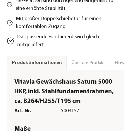
HKP-Platten sind durchgehend eingefasst für
eine erhöhte Stabilität
Mit großer Doppelschiebetür für einen
komfortablen Zugang
Das passende Fundament wird gleich
mitgeliefert
Über das Produkt
Hinweise
Produktinformationen
Vitavia Gewächshaus Saturn 5000
HKP, inkl. Stahlfundamentrahmen,
ca. B264/H255/T195 cm
Art. Nr.
5003157
Maße