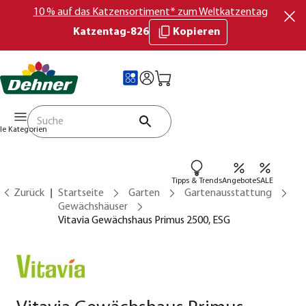
10 % auf das Katzensortiment* zum Weltkatzentag
Katzentag-826
Kopieren
lle Kategorien
Tipps & Trends
Angebote
SALE
Zurück
Startseite
Garten
Gartenausstattung
Gewächshäuser
Vitavia Gewächshaus Primus 2500, ESG