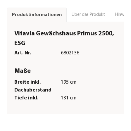
Über das Produkt
Hinweise
Produktinformationen
Vitavia Gewächshaus Primus 2500,
ESG
Art. Nr.
6802136
Maße
Breite inkl.
195 cm
Dachüberstand
Tiefe inkl.
131 cm
Dachüberstand
Innenmaß Breite
186,2 cm
Innenmaß Höhe
190 cm
Innenmaß Tiefe
124 cm