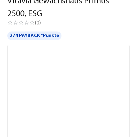
Vitavia Gewächshaus Primus
2500, ESG
(
0
)
274 PAYBACK °Punkte