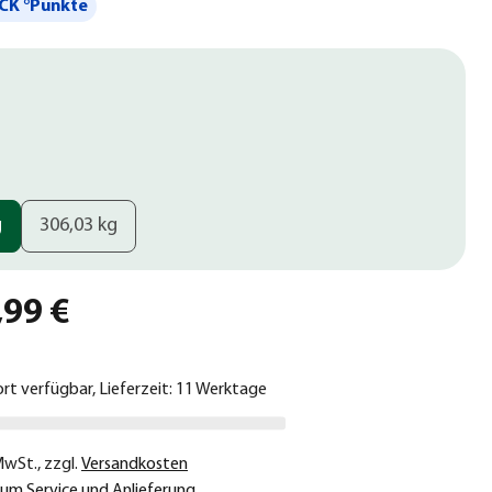
CK °Punkte
g
306,03 kg
,99 €
ort verfügbar, Lieferzeit: 11 Werktage
 MwSt.
,
zzgl.
Versandkosten
um Service und Anlieferung