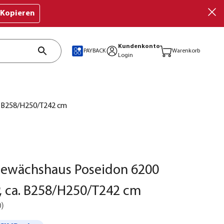
Kopieren
Kundenkonto
PAYBACK
Warenkorb
Login
. B258/H250/T242 cm
Gewächshaus Poseidon 6200
, ca. B258/H250/T242 cm
0
)