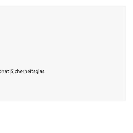
nat|Sicherheitsglas
3
tte 10 mm