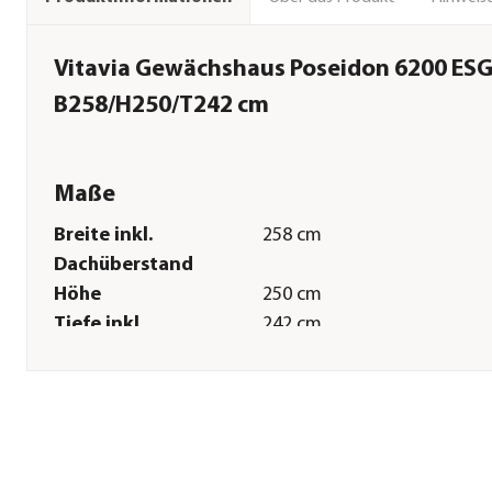
Vitavia Gewächshaus Poseidon 6200 ESG/
B258/H250/T242 cm
Maße
Breite inkl.
258 cm
Dachüberstand
Höhe
250 cm
Tiefe inkl.
242 cm
Dachüberstand
Gewicht
301,35 kg
Innenmaß Breite
246 cm
Innenmaß Höhe
243 cm
Innenmaß Tiefe
230 cm