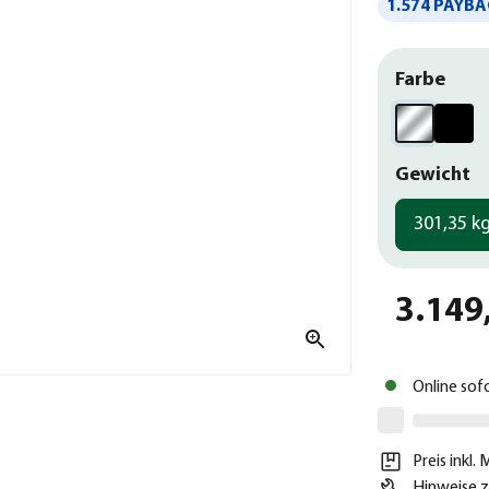
1.574 PAYBA
Farbe
Gewicht
301,35 k
3.149
Online sof
Preis inkl.
Hinweise z