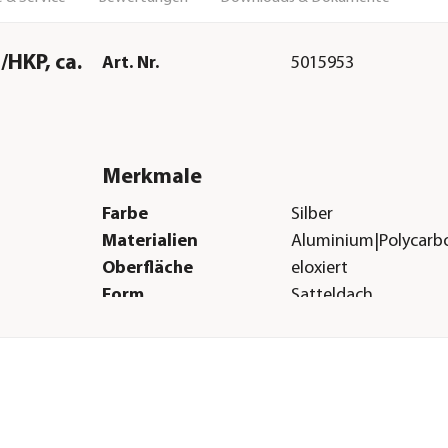
HKP, ca.
Art. Nr.
5015953
Merkmale
Farbe
Silber
Materialien
Aluminium|Polycarbo
Oberfläche
eloxiert
Form
Satteldach
Verglasungsart
ESG-Sicherheitsglas 
mm|Hohlkammerpla
Türart
Doppeltüre