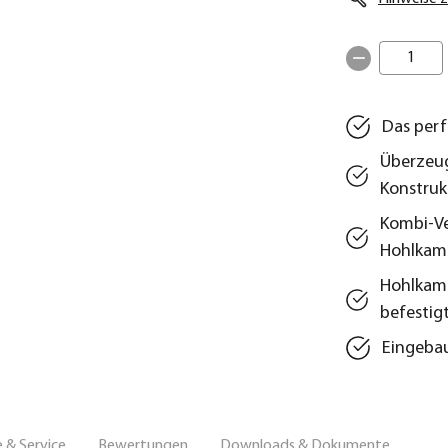
1
Das perf
Überzeug
Konstruk
Kombi-Ve
Hohlkam
Hohlkamm
befestig
Eingebau
 & Service
Bewertungen
Downloads & Dokumente