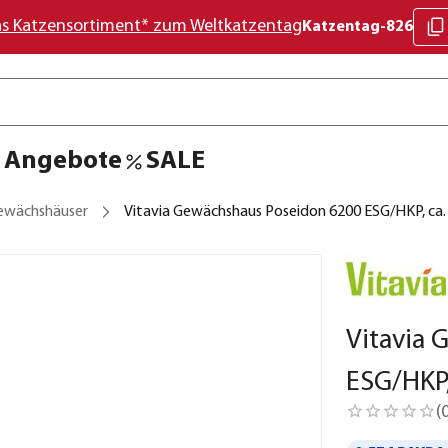
as Katzensortiment* zum Weltkatzentag
Katzentag-826
Angebote
SALE
ewächshäuser
Vitavia Gewächshaus Poseidon 6200 ESG/HKP, ca
Vitavia 
ESG/HKP
(