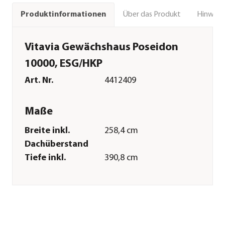
Über das Produkt
Hinweise
Produktinformationen
Vitavia Gewächshaus Poseidon
10000, ESG/HKP
Art. Nr.
4412409
Maße
Breite inkl.
258,4 cm
Dachüberstand
Tiefe inkl.
390,8 cm
Dachüberstand
Innenmaß Breite
246 cm
Innenmaß Höhe
243,4 cm
Innenmaß Tiefe
378,4 cm