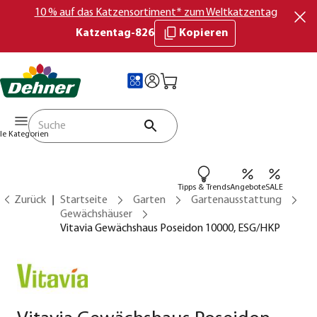
10 % auf das Katzensortiment* zum Weltkatzentag
Katzentag-826
Kopieren
lle Kategorien
Tipps & Trends
Angebote
SALE
Zurück
Startseite
Garten
Gartenausstattung
Gewächshäuser
Vitavia Gewächshaus Poseidon 10000, ESG/HKP