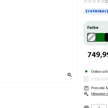
(
374 PAYBACK
Farbe
749,9
Online sof
Preis inkl.
Hinweise z