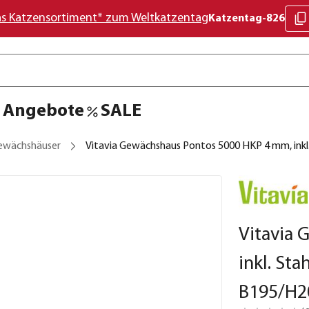
as Katzensortiment* zum Weltkatzentag
Katzentag-826
Angebote
SALE
ewächshäuser
Vitavia Gewächshaus Pontos 5000 HKP 4 mm, ink
Vitavia
inkl. St
B195/H2