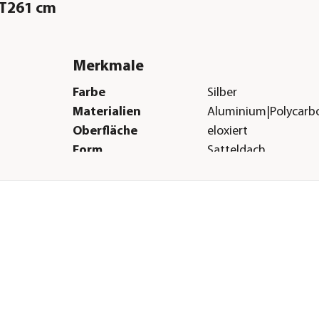
/T261 cm
Merkmale
Farbe
Silber
Materialien
Aluminium|Polycarb
Oberfläche
eloxiert
Form
Satteldach
Verglasungsart
Hohlkammerplatte 
Türart
Schiebetüre