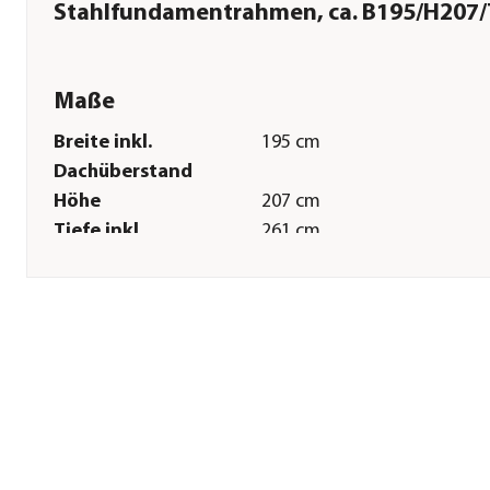
Stahlfundamentrahmen, ca. B195/H207
Maße
Breite inkl.
195 cm
Dachüberstand
Höhe
207 cm
Tiefe inkl.
261 cm
Dachüberstand
Innenmaß Breite
188 cm
Innenmaß Höhe
200 cm
Innenmaß Tiefe
254 cm
Breite Sockelmaß
194 cm
Tiefe Sockelmaß
262 cm
Grundfläche
5 m²
Firsthöhe
197 cm