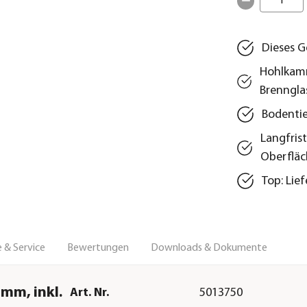
1
Dieses G
Hohlkamm
Brenngla
Bodentie
Langfris
Oberflä
Top: Lie
 & Service
Bewertungen
Downloads & Dokumente
mm, inkl.
Art. Nr.
5013750