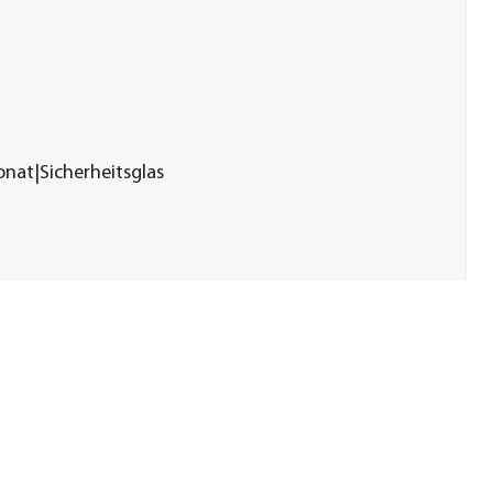
nat|Sicherheitsglas
3
tte 6 mm