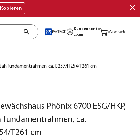
Kopieren
Kundenkonto
PAYBACK
Warenkorb
Login
 Stahlfundamentrahmen, ca. B257/H254/T261 cm
Gewächshaus Phönix 6700 ESG/HKP,
ahlfundamentrahmen, ca.
54/T261 cm