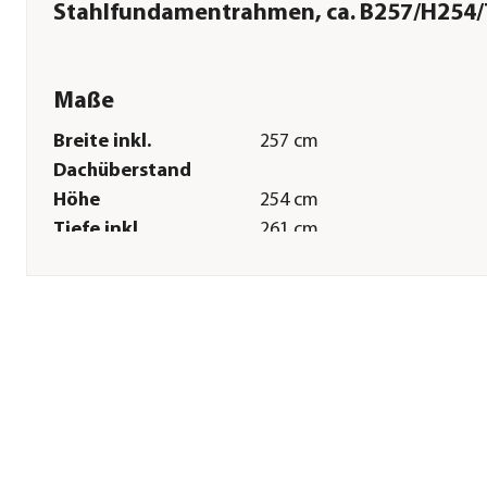
Stahlfundamentrahmen, ca. B257/H254
Maße
Breite inkl.
257 cm
Dachüberstand
Höhe
254 cm
Tiefe inkl.
261 cm
Dachüberstand
Gewicht
181,2 kg
Innenmaß Breite
250 cm
Innenmaß Höhe
245 cm
Innenmaß Tiefe
249,4 cm
Breite Sockelmaß
256,4 cm
Tiefe Sockelmaß
261 cm
Grundfläche
6,7 m²