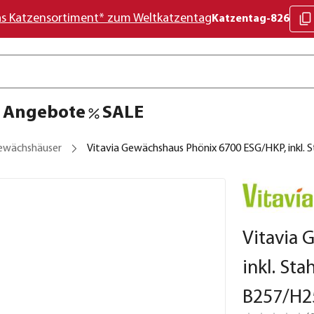
as Katzensortiment* zum Weltkatzentag
Katzentag-826
Angebote
SALE
ewächshäuser
Vitavia Gewächshaus Phönix 6700 ESG/HKP, inkl.
Vitavia 
inkl. St
B257/H2