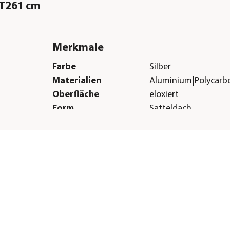
/T261 cm
Merkmale
Farbe
Silber
Materialien
Aluminium|Polycarbo
Oberfläche
eloxiert
Form
Satteldach
Verglasungsart
ESG-Sicherheitsglas 
mm|Hohlkammerpla
Türart
Schiebetüre