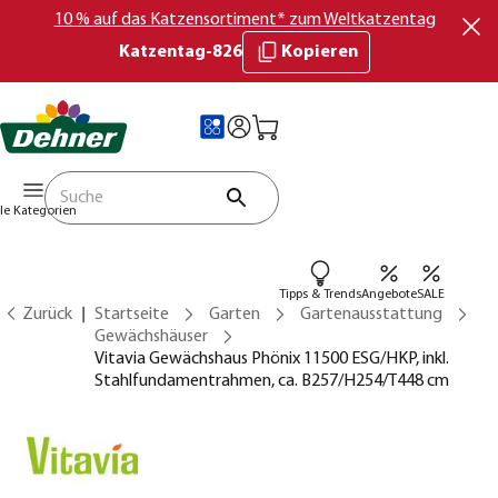
10 % auf das Katzensortiment* zum Weltkatzentag
Katzentag-826
Kopieren
lle Kategorien
Tipps & Trends
Angebote
SALE
Zurück
Startseite
Garten
Gartenausstattung
Gewächshäuser
Vitavia Gewächshaus Phönix 11500 ESG/HKP, inkl.
Stahlfundamentrahmen, ca. B257/H254/T448 cm