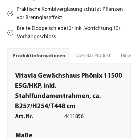
Praktische Kombiverglasung schützt Pflanzen
vor Brennglaseffekt
Breite Doppelschiebetür inkl. Vorrichtung für
Vorhängeschloss
Über das Produkt
Hinweise
Produktinformationen
Vitavia Gewächshaus Phönix 11500
ESG/HKP, inkl.
Stahlfundamentrahmen, ca.
B257/H254/T448 cm
Art. Nr.
4411856
Maße