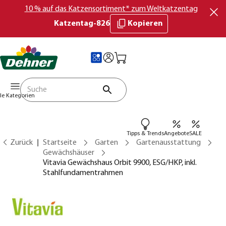
10 % auf das Katzensortiment* zum Weltkatzentag
Katzentag-826
Kopieren
lle Kategorien
Tipps & Trends
Angebote
SALE
Zurück
Startseite
Garten
Gartenausstattung
Gewächshäuser
Vitavia Gewächshaus Orbit 9900, ESG/HKP, inkl.
Stahlfundamentrahmen