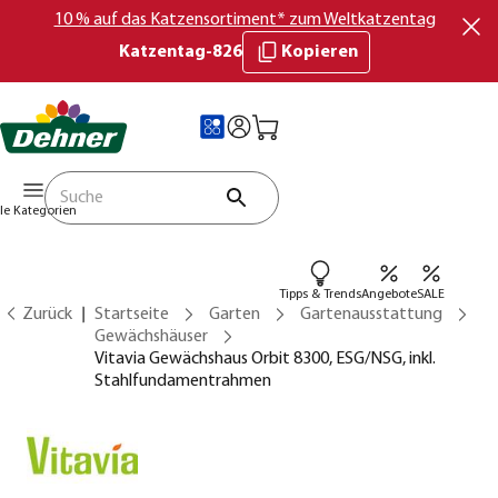
10 % auf das Katzensortiment* zum Weltkatzentag
Katzentag-826
Kopieren
lle Kategorien
Tipps & Trends
Angebote
SALE
Zurück
Startseite
Garten
Gartenausstattung
Gewächshäuser
Vitavia Gewächshaus Orbit 8300, ESG/NSG, inkl.
Stahlfundamentrahmen