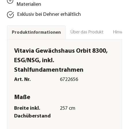
Materialien
Exklusiv bei Dehner erhältlich
Über das Produkt
Hinweise
Produktinformationen
Vitavia Gewächshaus Orbit 8300,
ESG/NSG, inkl.
Stahlfundamentrahmen
Art. Nr.
6722656
Maße
Breite inkl.
257 cm
Dachüberstand
Tiefe inkl.
325 cm