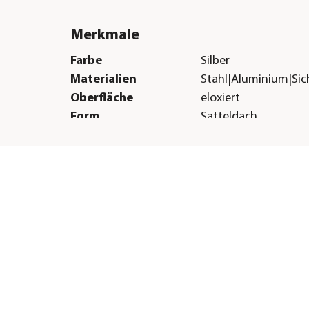
Merkmale
Farbe
Silber
Materialien
Stahl|Aluminium|Sic
Oberfläche
eloxiert
Form
Satteldach
Verglasungsart
ESG-Sicherheitsglas 
mm|Nörpelglas
Türart
Doppeltüre
Herstellerangaben