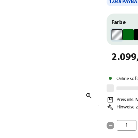
1.049 PAYBA
Farbe
2.099
Online sof
Preis inkl.
Hinweise z
1