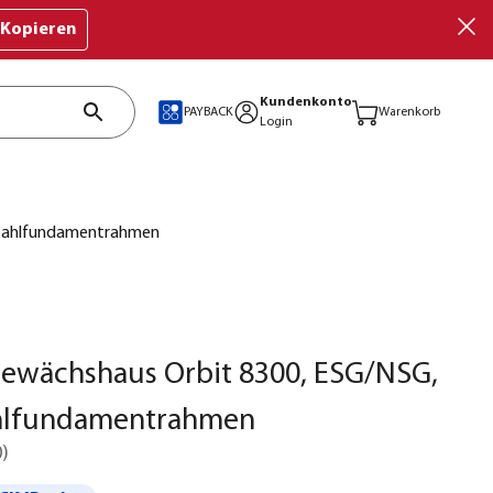
Kopieren
Kundenkonto
PAYBACK
Warenkorb
Login
 Stahlfundamentrahmen
Gewächshaus Orbit 8300, ESG/NSG,
tahlfundamentrahmen
0
)