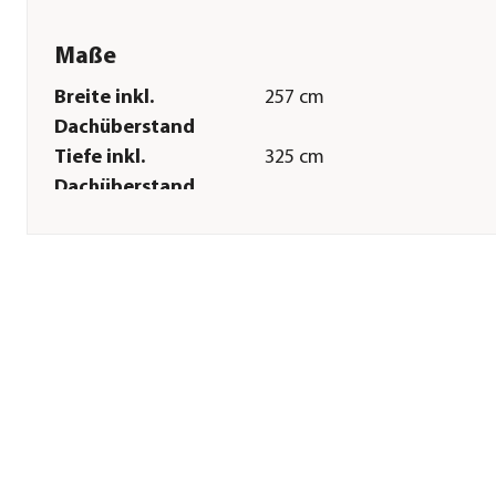
Maße
Breite inkl.
257 cm
Dachüberstand
Tiefe inkl.
325 cm
Dachüberstand
Innenmaß Breite
248,8 cm
Innenmaß Höhe
245 cm
Innenmaß Tiefe
310,6 cm
Breite Sockelmaß
254,4 cm
Tiefe Sockelmaß
316,6 cm
Grundfläche
8,3 m²
Firsthöhe
254 cm
Türhöhe
199 cm
Türbreite
120 cm
Sonstiges