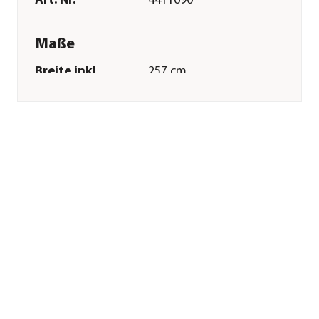
Art. Nr.
4411690
Maße
Breite inkl.
257 cm
Dachüberstand
Höhe
238 cm
Tiefe inkl.
383 cm
Dachüberstand
Gewicht
250 kg
Innenmaß Breite
248 cm
Innenmaß Höhe
229 cm
Innenmaß Tiefe
373 cm
Breite Sockelmaß
254 cm
Tiefe Sockelmaß
379 cm
Grundfläche
9,9 m²
Firsthöhe
238 cm