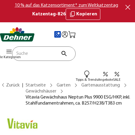
10 % auf das Katzensortiment* zum Weltkatzentag
Katzentag-826
Kopieren
lle Kategorien
Tipps & Trends
Angebote
SALE
Zurück
Startseite
Garten
Gartenausstattung
Gewächshäuser
Vitavia Gewächshaus Neptun Plus 9900 ESG/HKP, inkl.
Stahlfundamentrahmen, ca. B257/H238/T383 cm