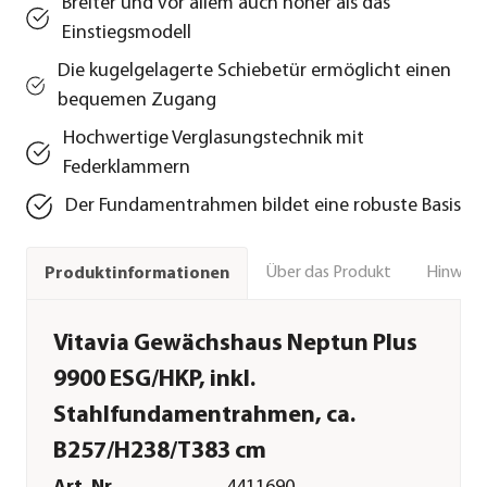
Breiter und vor allem auch höher als das
Einstiegsmodell
Die kugelgelagerte Schiebetür ermöglicht einen
bequemen Zugang
Hochwertige Verglasungstechnik mit
Federklammern
Der Fundamentrahmen bildet eine robuste Basis
Über das Produkt
Hinweise
Produktinformationen
Vitavia Gewächshaus Neptun Plus
9900 ESG/HKP, inkl.
Stahlfundamentrahmen, ca.
B257/H238/T383 cm