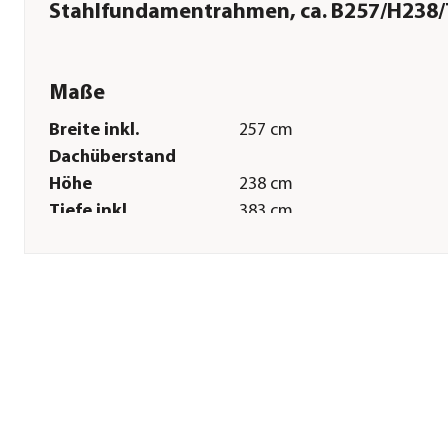
Stahlfundamentrahmen, ca. B257/H238
Maße
Breite inkl.
257 cm
Dachüberstand
Höhe
238 cm
Tiefe inkl.
383 cm
Dachüberstand
Gewicht
326 kg
Innenmaß Breite
248 cm
Innenmaß Höhe
229 cm
Innenmaß Tiefe
373 cm
Breite Sockelmaß
254 cm
Tiefe Sockelmaß
379 cm
Grundfläche
9,9 m²