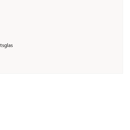
tsglas
 3 mm