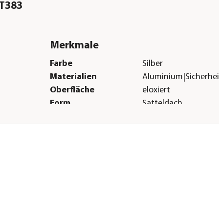
/T383
Merkmale
Farbe
Silber
Materialien
Aluminium|Sicherhei
Oberfläche
eloxiert
Form
Satteldach
Verglasungsart
ESG-Sicherheitsglas
Türart
Schiebetüre
Boden
Ohne Boden