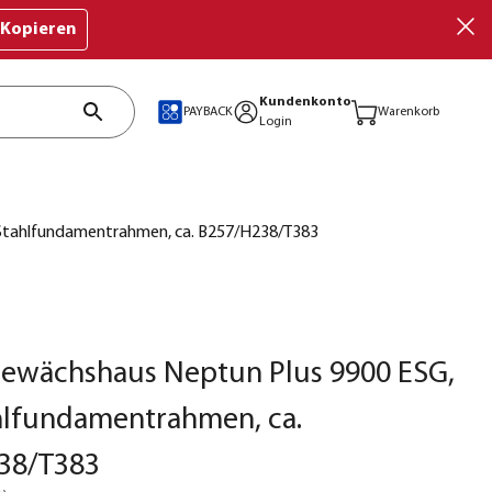
Kopieren
Kundenkonto
PAYBACK
Warenkorb
Login
. Stahlfundamentrahmen, ca. B257/H238/T383
Gewächshaus Neptun Plus 9900 ESG,
ahlfundamentrahmen, ca.
38/T383