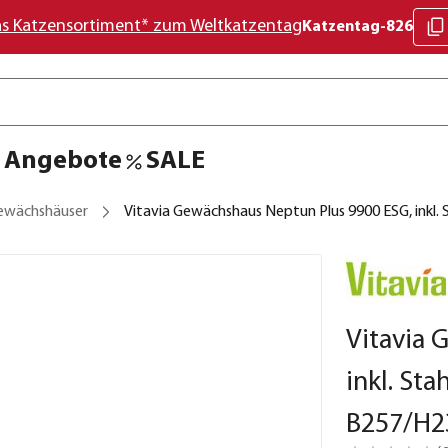
as Katzensortiment* zum Weltkatzentag
Katzentag-826
Angebote
SALE
ewächshäuser
Vitavia Gewächshaus Neptun Plus 9900 ESG, inkl
Vitavia 
inkl. St
B257/H2