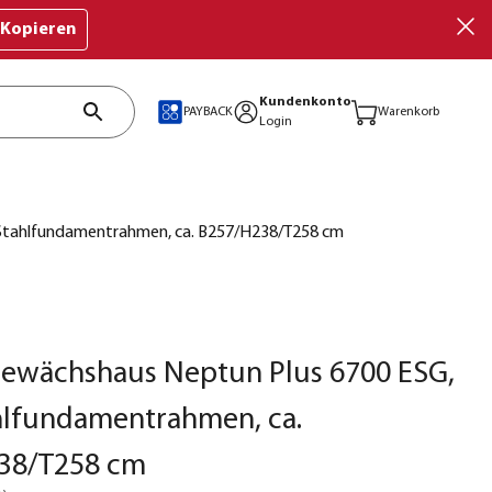
Kopieren
Kundenkonto
PAYBACK
Warenkorb
Login
. Stahlfundamentrahmen, ca. B257/H238/T258 cm
Gewächshaus Neptun Plus 6700 ESG,
ahlfundamentrahmen, ca.
38/T258 cm