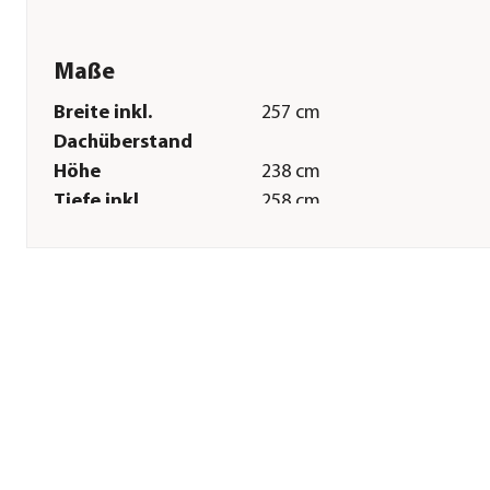
Maße
Breite inkl.
257 cm
Dachüberstand
Höhe
238 cm
Tiefe inkl.
258 cm
Dachüberstand
Gewicht
231 kg
Innenmaß Breite
248 cm
Innenmaß Höhe
229 cm
Innenmaß Tiefe
248 cm
Breite Sockelmaß
254 cm
Tiefe Sockelmaß
254 cm
Grundfläche
6,7 m²
Firsthöhe
238 cm