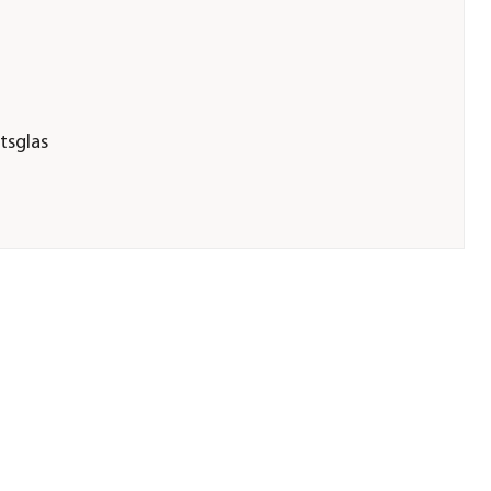
tsglas
 3 mm