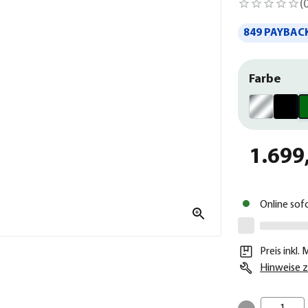
(
849 PAYBACK
Farbe
1.699
Online sof
Preis inkl.
Hinweise z