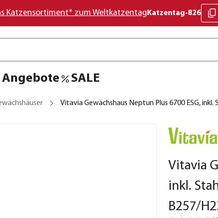
as Katzensortiment* zum Weltkatzentag
Katzentag-826
Angebote
SALE
ewächshäuser
Vitavia Gewächshaus Neptun Plus 6700 ESG, inkl
Vitavia 
inkl. St
B257/H2