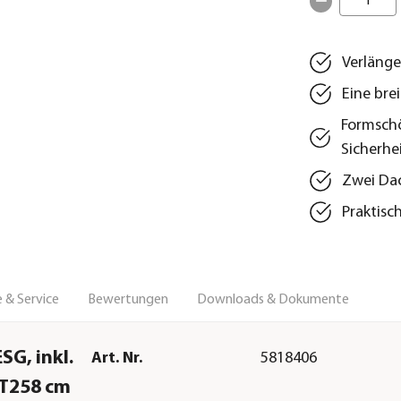
1
Verlänge
Eine bre
Formschö
Sicherhe
Zwei Dac
Praktisc
 & Service
Bewertungen
Downloads & Dokumente
SG, inkl.
Art. Nr.
5818406
/T258 cm