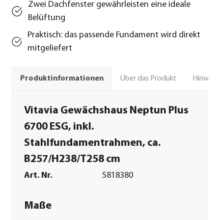
Zwei Dachfenster gewährleisten eine ideale
Belüftung
Praktisch: das passende Fundament wird direkt
mitgeliefert
Über das Produkt
Hinweise
Produktinformationen
Vitavia Gewächshaus Neptun Plus
6700 ESG, inkl.
Stahlfundamentrahmen, ca.
B257/H238/T258 cm
Art. Nr.
5818380
Maße