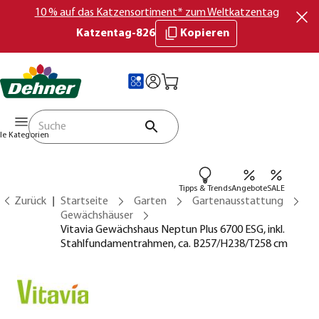
10 % auf das Katzensortiment* zum Weltkatzentag
Katzentag-826
Kopieren
lle Kategorien
Tipps & Trends
Angebote
SALE
Zurück
Startseite
Garten
Gartenausstattung
Gewächshäuser
Vitavia Gewächshaus Neptun Plus 6700 ESG, inkl.
Stahlfundamentrahmen, ca. B257/H238/T258 cm