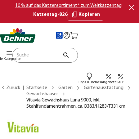
10 % auf das Katzensortiment* zum Weltkatzentag
Katzentag-826
Kopieren
lle Kategorien
Tipps & Trends
Angebote
SALE
Zurück
Startseite
Garten
Gartenausstattung
Gewächshäuser
Vitavia Gewächshaus Luna 9000, inkl.
Stahlfundamentrahmen, ca. B383/H283/T331 cm