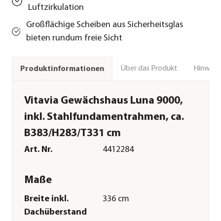
Luftzirkulation
Großflächige Scheiben aus Sicherheitsglas
bieten rundum freie Sicht
Über das Produkt
Hinweise
Produktinformationen
Vitavia Gewächshaus Luna 9000,
inkl. Stahlfundamentrahmen, ca.
B383/H283/T331 cm
Art. Nr.
4412284
Maße
Breite inkl.
336 cm
Dachüberstand