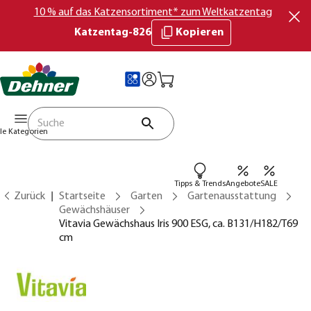
10 % auf das Katzensortiment* zum Weltkatzentag
Katzentag-826
Kopieren
lle Kategorien
Tipps & Trends
Angebote
SALE
Zurück
Startseite
Garten
Gartenausstattung
Gewächshäuser
Vitavia Gewächshaus Iris 900 ESG, ca. B131/H182/T69
cm