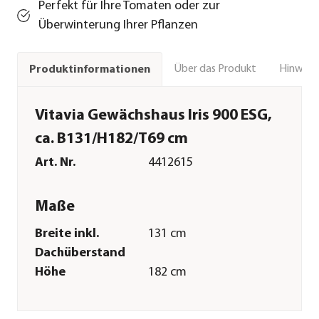
Perfekt für Ihre Tomaten oder zur
Überwinterung Ihrer Pflanzen
Über das Produkt
Hinweise
Produktinformationen
Vitavia Gewächshaus Iris 900 ESG,
ca. B131/H182/T69 cm
Art. Nr.
4412615
Maße
Breite inkl.
131 cm
Dachüberstand
Höhe
182 cm
Tiefe inkl.
69 cm
Dachüberstand