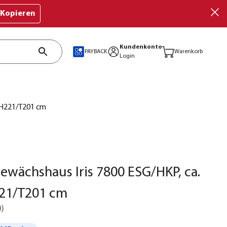
Kopieren
Kundenkonto
PAYBACK
Warenkorb
Login
7/H221/T201 cm
Gewächshaus Iris 7800 ESG/HKP, ca.
21/T201 cm
0
)