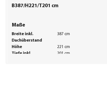
B387/H221/T201 cm
Maße
Breite inkl.
387 cm
Dachüberstand
Höhe
221 cm
Tiefe inkl.
201 cm
Dachüberstand
Gewicht
148,8 kg
Innenmaß Breite
372,8 cm
Innenmaß Höhe
215,2 cm
Innenmaß Tiefe
187,1 cm
Breite Sockelmaß
378,8 cm
Tiefe Sockelmaß
190,1 cm
Grundfläche
7,8 m²