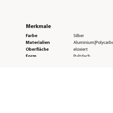
Merkmale
Farbe
Silber
Materialien
Aluminium|Polycarbo
Oberfläche
eloxiert
Form
Pultdach
Verglasungsart
ESG-Sicherheitsglas 
mm|Hohlkammerpla
Türart
Schiebetüre