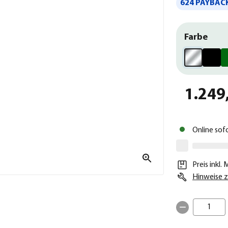
624 PAYBACK
Farbe
1.249
Online sof
Preis inkl.
Hinweise z
1