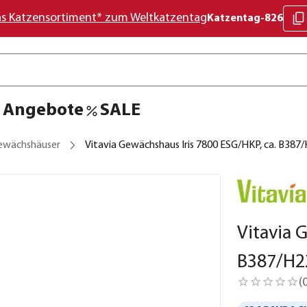
as Katzensortiment* zum Weltkatzentag
Katzentag-826
Angebote
SALE
ewächshäuser
Vitavia Gewächshaus Iris 7800 ESG/HKP, ca. B38
Vitavia 
B387/H2
(