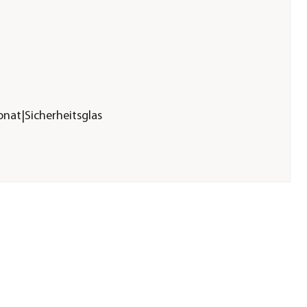
nat|Sicherheitsglas
3
tte 6 mm