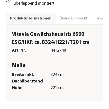
überlappend montiert
Über das Produkt
Hinweise
Produktinformationen
Vitavia Gewächshaus Iris 6500
ESG/HKP, ca. B324/H221/T201 cm
Art. Nr.
4412748
Maße
Breite inkl.
324 cm
Dachüberstand
Höhe
221 cm
Tiefe inkl.
201,4 cm
Dachüberstand
Gewicht
137,5 kg