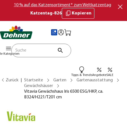
10 % auf das Katzensortiment* zum Weltkatzentag
Katzentag-826
Kopieren
lle Kategorien
Tipps & Trends
Angebote
SALE
Zurück
Startseite
Garten
Gartenausstattung
Gewächshäuser
Vitavia Gewächshaus Iris 6500 ESG/HKP, ca.
B324/H221/T201 cm