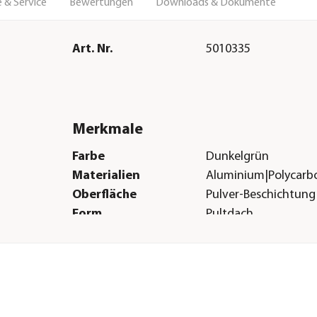
 & Service
Bewertungen
Downloads & Dokumente
Art. Nr.
5010335
Merkmale
Farbe
Dunkelgrün
Materialien
Aluminium|Polycarb
Oberfläche
Pulver-Beschichtung
Form
Pultdach
Verglasungsart
Hohlkammerplatte 
Türart
Schiebetüre