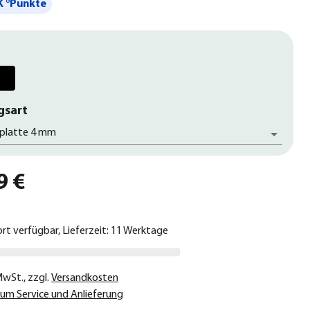
 °Punkte
gsart
platte 4 mm
9 €
ort verfügbar, Lieferzeit: 11 Werktage
 MwSt.
,
zzgl.
Versandkosten
um Service und Anlieferung