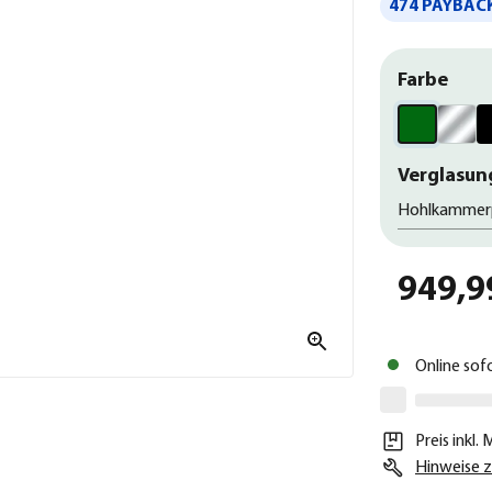
474 PAYBACK
Farbe
Verglasun
Hohlkammer
949,9
Online sof
Preis inkl.
Hinweise z