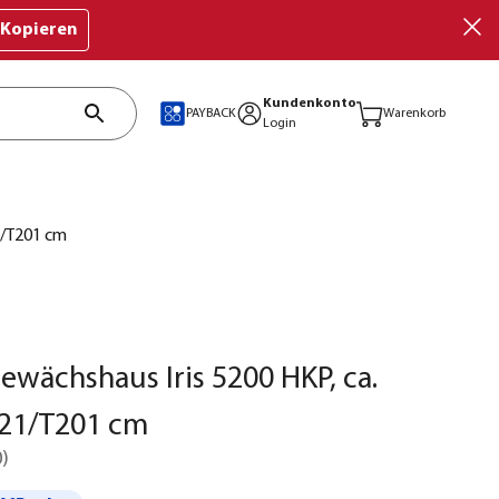
Kopieren
Kundenkonto
PAYBACK
Warenkorb
Login
1/T201 cm
Gewächshaus Iris 5200 HKP, ca.
21/T201 cm
0
)