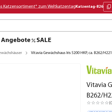
as Katzensortiment* zum Weltkatzentag
Katzentag-826
Angebote
SALE
ewächshäuser
Vitavia Gewächshaus Iris 5200 HKP, ca. B262/H22
Vitavia 
B262/H2
(