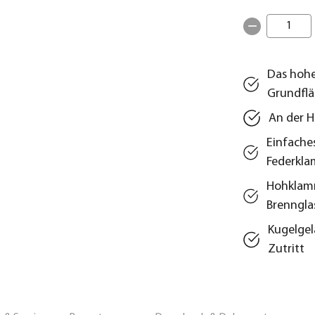
1
Das hohe
Grundfl
An der H
Einfache
Federkl
Hohklamm
Brenngla
Kugelgel
Zutritt