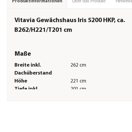
Über das Produkt
Hinweise
Produktinformationen
Vitavia Gewächshaus Iris 5200 HKP, ca.
B262/H221/T201 cm
Maße
Breite inkl.
262 cm
Dachüberstand
Höhe
221 cm
Tiefe inkl.
201 cm
Dachüberstand
Gewicht
47,25 kg
Innenmaß Breite
248,4 cm
Innenmaß Höhe
215,2 cm
Innenmaß Tiefe
248,4 cm