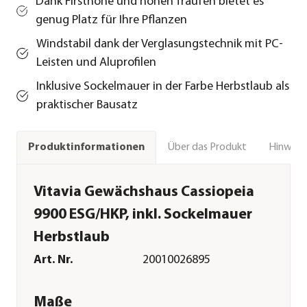
Dank Firsthöhe und hohen Traufen bietet es
genug Platz für Ihre Pflanzen
Windstabil dank der Verglasungstechnik mit PC-
Leisten und Aluprofilen
Inklusive Sockelmauer in der Farbe Herbstlaub als
praktischer Bausatz
Über das Produkt
Hinweise
Produktinformationen
Vitavia Gewächshaus Cassiopeia
9900 ESG/HKP, inkl. Sockelmauer
Herbstlaub
Art. Nr.
20010026895
Maße