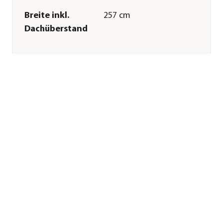
Breite inkl.
257 cm
Dachüberstand
Tiefe inkl.
323,1 cm
Dachüberstand
Gewicht
2409,28 kg
Innenmaß Breite
229 cm
Innenmaß Höhe
240 cm
Innenmaß Tiefe
347 cm
Breite Sockelmaß
257 cm
Tiefe Sockelmaß
385 cm
Grundfläche
9,9 m²
Firsthöhe
248,9 cm
Dachüberstand
4 cm
Türhöhe
194 cm
Türbreite
122 cm
Glasstärke
3 mm