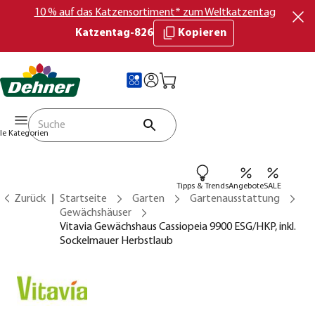
10 % auf das Katzensortiment* zum Weltkatzentag
Katzentag-826
Kopieren
lle Kategorien
Tipps & Trends
Angebote
SALE
Zurück
Startseite
Garten
Gartenausstattung
Gewächshäuser
Vitavia Gewächshaus Cassiopeia 9900 ESG/HKP, inkl.
Sockelmauer Herbstlaub