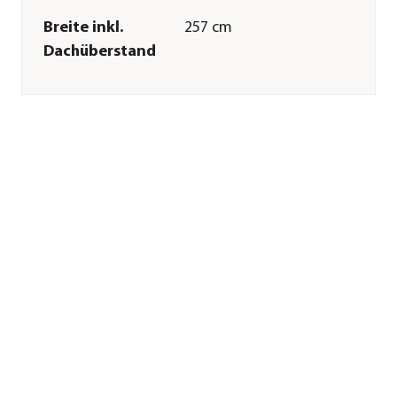
Breite inkl.
257 cm
Dachüberstand
Tiefe inkl.
323,1 cm
Dachüberstand
Gewicht
2475,18 kg
Innenmaß Breite
229 cm
Innenmaß Höhe
240 cm
Innenmaß Tiefe
347 cm
Breite Sockelmaß
257 cm
Tiefe Sockelmaß
323 cm
Grundfläche
9,9 m²
Firsthöhe
248,9 cm
Dachüberstand
4 cm
Türhöhe
194 cm
Türbreite
122 cm
Glasstärke
3 mm