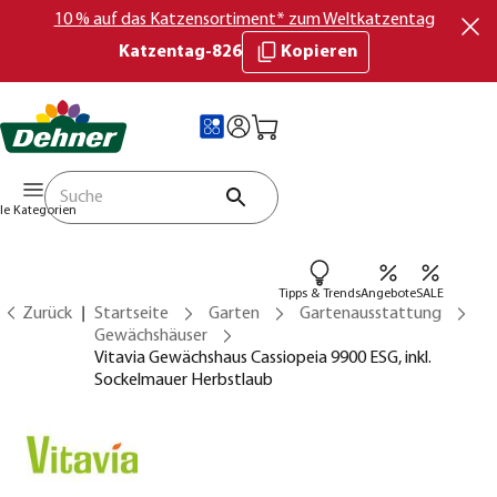
10 % auf das Katzensortiment* zum Weltkatzentag
Katzentag-826
Kopieren
lle Kategorien
Tipps & Trends
Angebote
SALE
Zurück
Startseite
Garten
Gartenausstattung
Gewächshäuser
Vitavia Gewächshaus Cassiopeia 9900 ESG, inkl.
Sockelmauer Herbstlaub