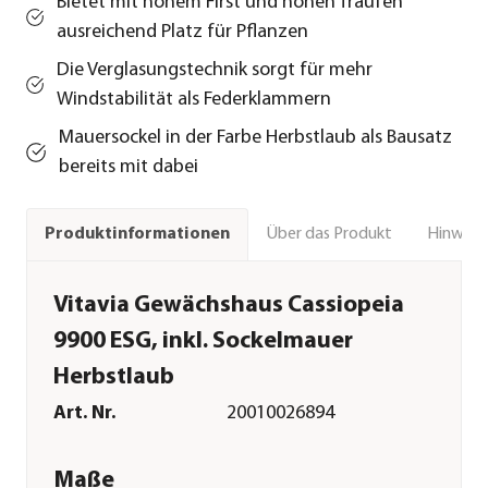
Bietet mit hohem First und hohen Traufen
ausreichend Platz für Pflanzen
Die Verglasungstechnik sorgt für mehr
Windstabilität als Federklammern
Mauersockel in der Farbe Herbstlaub als Bausatz
bereits mit dabei
Über das Produkt
Hinweise
Produktinformationen
Vitavia Gewächshaus Cassiopeia
9900 ESG, inkl. Sockelmauer
Herbstlaub
Art. Nr.
20010026894
Maße