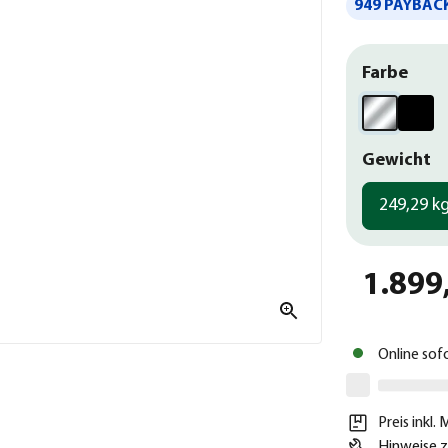
949 PAYBACK
Farbe
Gewicht
249,29 k
1.899
Online sof
Preis inkl.
Hinweise z