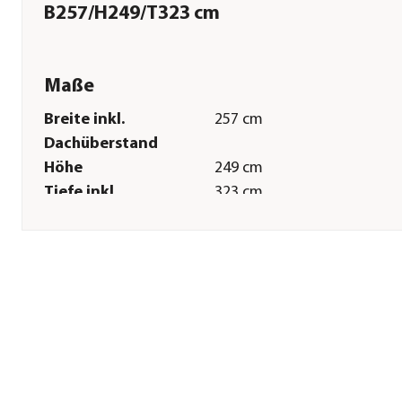
B257/H249/T323 cm
Maße
Breite inkl.
257 cm
Dachüberstand
Höhe
249 cm
Tiefe inkl.
323 cm
Dachüberstand
Gewicht
249,29 kg
Innenmaß Breite
229 cm
Innenmaß Höhe
240 cm
Innenmaß Tiefe
285 cm
Breite Sockelmaß
254,4 cm
Tiefe Sockelmaß
316,6 cm
Grundfläche
8,3 m²