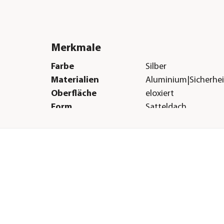
Merkmale
Farbe
Silber
Materialien
Aluminium|Sicherhei
Oberfläche
eloxiert
Form
Satteldach
Verglasungsart
ESG-Sicherheitsglas
Türart
Schiebetüre