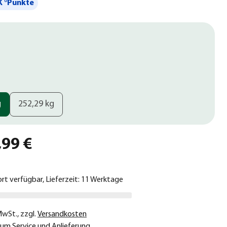
 °Punkte
g
252,29 kg
,99 €
ort verfügbar, Lieferzeit: 11 Werktage
 MwSt.
,
zzgl.
Versandkosten
um Service und Anlieferung