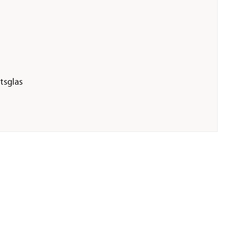
tsglas
 3 mm