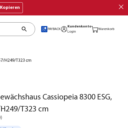
Kopieren
Kundenkonto
PAYBACK
Warenkorb
Login
257/H249/T323 cm
Gewächshaus Cassiopeia 8300 ESG,
7/H249/T323 cm
0
)