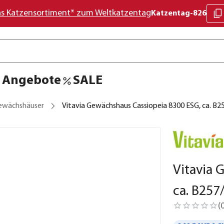
as Katzensortiment* zum Weltkatzentag
Katzentag-826
Angebote
SALE
ewächshäuser
Vitavia Gewächshaus Cassiopeia 8300 ESG, ca. B
Vitavia 
ca. B25
(