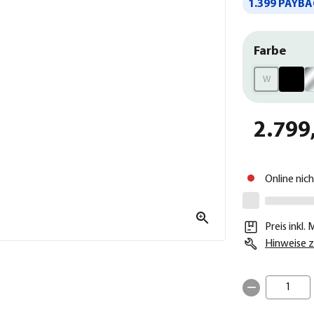
1.399 PAYBA
Farbe
W
2.799
Online nic
Preis inkl.
Hinweise z
1