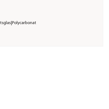
tsglas|Polycarbonat
3
tte 10 mm