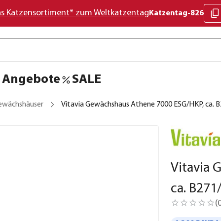
as Katzensortiment* zum Weltkatzentag
Katzentag-826
Angebote
SALE
ewächshäuser
Vitavia Gewächshaus Athene 7000 ESG/HKP, ca. 
Vitavia 
ca. B27
(