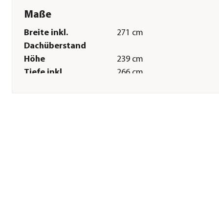
Maße
Breite inkl.
271 cm
Dachüberstand
Höhe
239 cm
Tiefe inkl.
266 cm
Dachüberstand
Gewicht
279,9 kg
Innenmaß Breite
254,8 cm
Innenmaß Höhe
232 cm
Innenmaß Tiefe
254,8 cm
Breite Sockelmaß
265,9 cm
Tiefe Sockelmaß
265,9 cm
Grundfläche
6,9 m²
Türhöhe
176 cm
Türbreite
119 cm
Glasstärke
3 mm