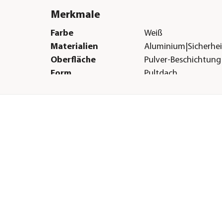
Merkmale
Farbe
Weiß
Materialien
Aluminium|Sicherhei
Oberfläche
Pulver-Beschichtung
Form
Pultdach
Verglasungsart
ESG-Sicherheitsglas 
mm|Hohlkammerpla
Türart
Schiebetüre