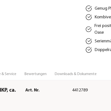
Genug Pl
Kombiver
Frei pos
Oase
Serienmä
Doppelra
 & Service
Bewertungen
Downloads & Dokumente
KP, ca.
Art. Nr.
4412789