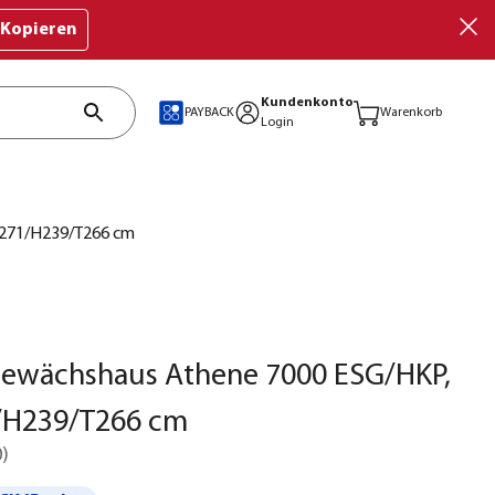
Kopieren
Kundenkonto
PAYBACK
Warenkorb
Login
B271/H239/T266 cm
Gewächshaus Athene 7000 ESG/HKP,
1/H239/T266 cm
0
)