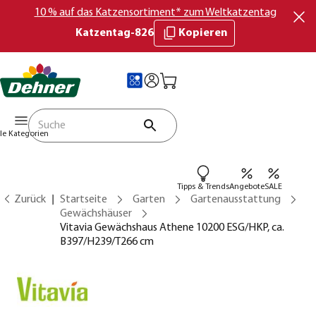
10 % auf das Katzensortiment* zum Weltkatzentag
Katzentag-826
Kopieren
lle Kategorien
Tipps & Trends
Angebote
SALE
Zurück
Startseite
Garten
Gartenausstattung
Gewächshäuser
Vitavia Gewächshaus Athene 10200 ESG/HKP, ca.
B397/H239/T266 cm