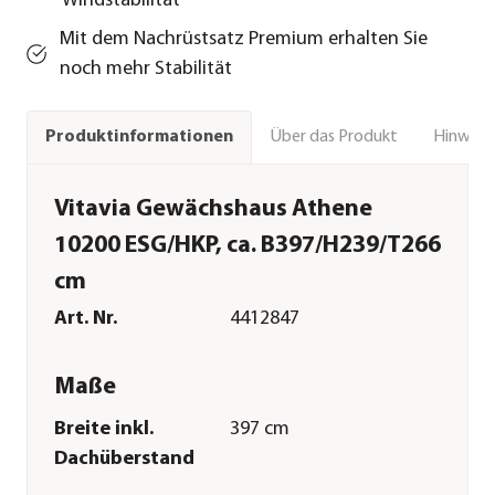
Windstabilität
Mit dem Nachrüstsatz Premium erhalten Sie
noch mehr Stabilität
Über das Produkt
Hinweise
Produktinformationen
Vitavia Gewächshaus Athene
10200 ESG/HKP, ca. B397/H239/T266
cm
Art. Nr.
4412847
Maße
Breite inkl.
397 cm
Dachüberstand
Höhe
239 cm