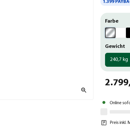
1.399 PAYBA
Farbe
Gewicht
240,7 kg
2.799
Online sof
Preis inkl.