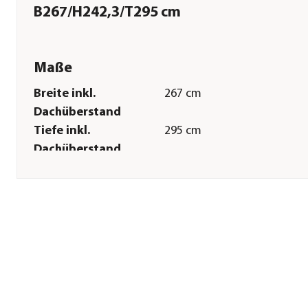
B267/H242,3/T295 cm
Maße
Breite inkl.
267 cm
Dachüberstand
Tiefe inkl.
295 cm
Dachüberstand
Gewicht
240,7 kg
Innenmaß Breite
254,8 cm
Innenmaß Höhe
240 cm
Innenmaß Tiefe
254,8 cm
Breite Sockelmaß
266 cm
Tiefe Sockelmaß
271 cm
Grundfläche
7,8 m²
Firsthöhe
242,3 cm