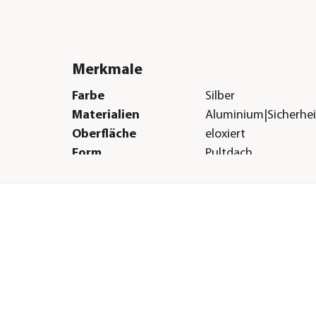
Merkmale
Farbe
Silber
Materialien
Aluminium|Sicherhei
Oberfläche
eloxiert
Form
Pultdach
Türart
Schiebetüre
Boden
Ohne Boden