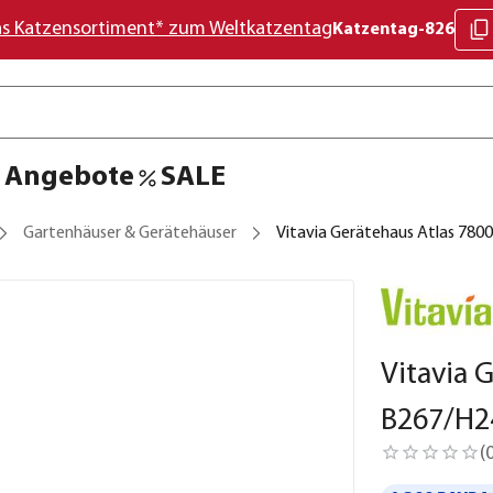
as Katzensortiment* zum Weltkatzentag
Katzentag-826
Angebote
SALE
Gartenhäuser & Gerätehäuser
Vitavia Gerätehaus Atlas 780
Vitavia 
B267/H2
(