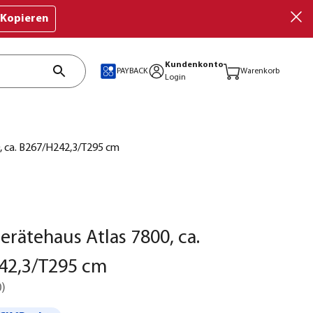
Kopieren
Kundenkonto
PAYBACK
Warenkorb
Login
0, ca. B267/H242,3/T295 cm
Gerätehaus Atlas 7800, ca.
42,3/T295 cm
0
)