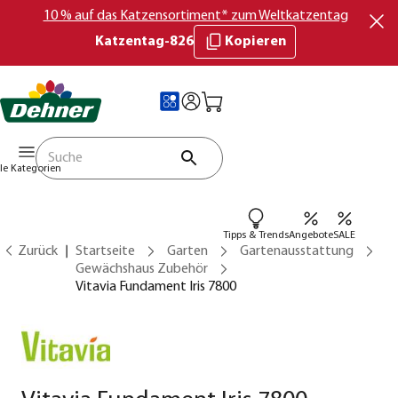
10 % auf das Katzensortiment* zum Weltkatzentag
Katzentag-826
Kopieren
lle Kategorien
Tipps & Trends
Angebote
SALE
Zurück
Startseite
Garten
Gartenausstattung
Gewächshaus Zubehör
Vitavia Fundament Iris 7800