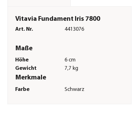
Vitavia Fundament Iris 7800
Art. Nr.
4413076
Maße
Höhe
6 cm
Gewicht
7,7 kg
Merkmale
Farbe
Schwarz
Materialien
Stahl
Oberfläche
verzinkt|lackiert
Sonstiges
Marke
Vitavia
Passend für
Iris 7800