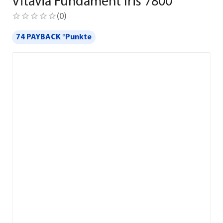
Vitavia Fundament Iris 7800
(
0
)
74 PAYBACK °Punkte