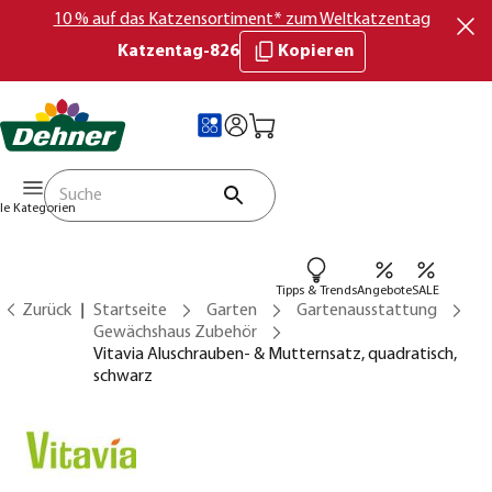
10 % auf das Katzensortiment* zum Weltkatzentag
Katzentag-826
Kopieren
lle Kategorien
Tipps & Trends
Angebote
SALE
Zurück
Startseite
Garten
Gartenausstattung
Gewächshaus Zubehör
Vitavia Aluschrauben- & Mutternsatz, quadratisch,
schwarz