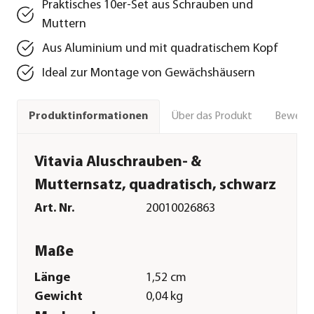
Praktisches 10er-Set aus Schrauben und
Muttern
Aus Aluminium und mit quadratischem Kopf
Ideal zur Montage von Gewächshäusern
Über das Produkt
Bewert
Produktinformationen
Vitavia Aluschrauben- &
Mutternsatz, quadratisch, schwarz
Art. Nr.
20010026863
Maße
Länge
1,52 cm
Gewicht
0,04 kg