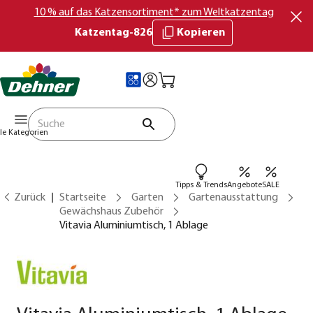
10 % auf das Katzensortiment* zum Weltkatzentag
Katzentag-826
Kopieren
lle Kategorien
Tipps & Trends
Angebote
SALE
Zurück
Startseite
Garten
Gartenausstattung
Gewächshaus Zubehör
Vitavia Aluminiumtisch, 1 Ablage