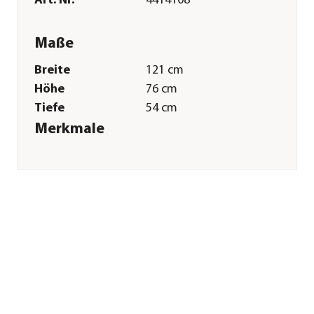
Art. Nr.
4414108
Maße
Breite
121 cm
Höhe
76 cm
Tiefe
54 cm
Merkmale
Farbe
Silber
Materialien
Aluminium|Polycarbonat
Oberfläche
eloxiert
Verglasungsart
Hohlkammerplatte
16 mm
Sonstiges
Marke
Vitavia
Herstellerangaben