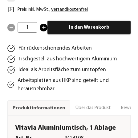
Preis inkl. MwSt.
,
versandkostenfrei
1
In den Warenkorb
Für rückenschonendes Arbeiten
Tischgestell aus hochwertigem Aluminium
Ideal als Arbeitsfläche zum umtopfen
Arbeitsplatten aus HKP sind geteilt und
herausnehmbar
Über das Produkt
Bewert
Produktinformationen
Vitavia Aluminiumtisch, 1 Ablage