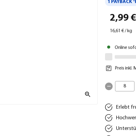
1 PAYBACK °
2,99 
16,61 €
/
kg
Online sof
Preis inkl.
8
Erlebt f
Hochwert
Unterstü