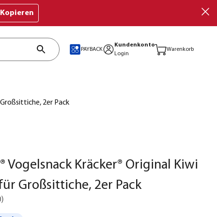
Kopieren
Kundenkonto
PAYBACK
Warenkorb
Login
 Großsittiche, 2er Pack
t® Vogelsnack Kräcker® Original Kiwi
für Großsittiche, 2er Pack
0
)