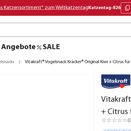
as Katzensortiment* zum Weltkatzentag
Katzentag-826
Angebote
SALE
elsnacks
Vitakraft® Vogelsnack Kräcker® Original Kiwi + Citrus für
Vitakraf
+ Citrus 
(