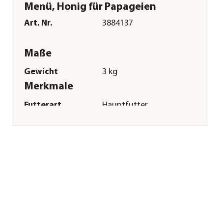
Menü, Honig für Papageien
Art. Nr.
3884137
Maße
Gewicht
3 kg
Merkmale
Futterart
Hauptfutter
Verpackung
Beutel
Sonstiges
Marke
Vitakraft®
Tierart
Papageien
Herstellerangaben
Land
DE
Firma
Vitakraft pet care