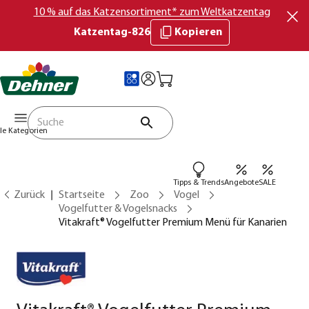
10 % auf das Katzensortiment* zum Weltkatzentag
Katzentag-826
Kopieren
lle Kategorien
Tipps & Trends
Angebote
SALE
Zurück
Startseite
Zoo
Vogel
Vogelfutter & Vogelsnacks
Vitakraft® Vogelfutter Premium Menü für Kanarien