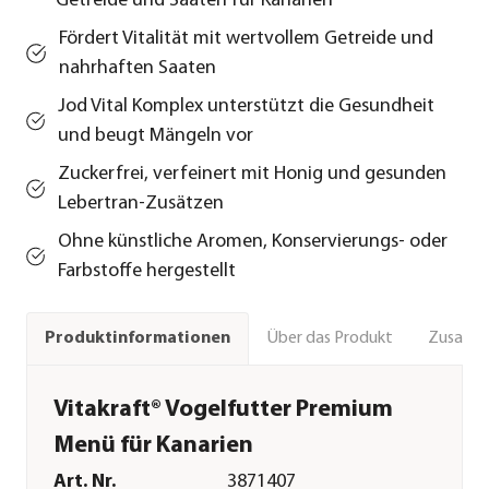
Getreide und Saaten für Kanarien
Fördert Vitalität mit wertvollem Getreide und
nahrhaften Saaten
Jod Vital Komplex unterstützt die Gesundheit
und beugt Mängeln vor
Zuckerfrei, verfeinert mit Honig und gesunden
Lebertran-Zusätzen
Ohne künstliche Aromen, Konservierungs- oder
Farbstoffe hergestellt
Über das Produkt
Zusamm
Produktinformationen
Vitakraft® Vogelfutter Premium
Menü für Kanarien
Art. Nr.
3871407