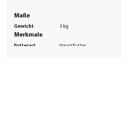
Maße
Gewicht
3 kg
Merkmale
Futterart
Hauptfutter
Verpackung
Beutel
Sonstiges
Marke
Vitakraft®
Tierart
Kanarien|Exoten|Ziervögel
Herstellerangaben
Land
DE
Firma
Vitakraft pet care
GmbH & Co.KG
E-Mail
info@vitakraft.de