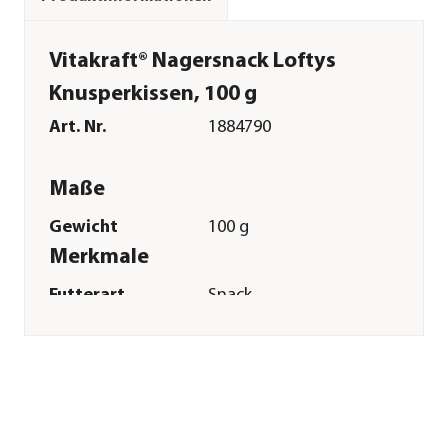
Vitakraft® Nagersnack Loftys
Knusperkissen, 100 g
Art. Nr.
1884790
Maße
Gewicht
100 g
Merkmale
Futterart
Snack
Sonstiges
Marke
Vitakraft®
Tierart
Rennmäuse|Hamster|Zwerghams
Herstellerangaben