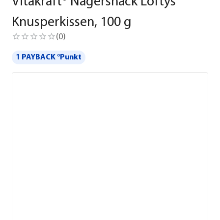
Vitakraft® Nagersnack Loftys
Knusperkissen, 100 g
(
0
)
1 PAYBACK °Punkt