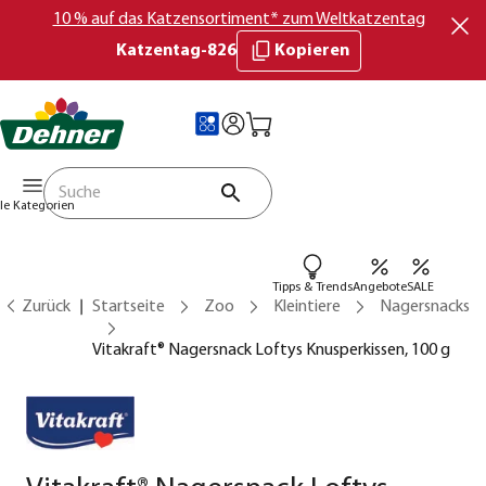
10 % auf das Katzensortiment* zum Weltkatzentag
Katzentag-826
Kopieren
lle Kategorien
Tipps & Trends
Angebote
SALE
Zurück
Startseite
Zoo
Kleintiere
Nagersnacks
Vitakraft® Nagersnack Loftys Knusperkissen, 100 g