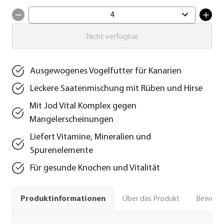
4
Nicht verfügbar
Ausgewogenes Vogelfutter für Kanarien
Leckere Saatenmischung mit Rüben und Hirse
Mit Jod Vital Komplex gegen
Mangelerscheinungen
Liefert Vitamine, Mineralien und
Spurenelemente
Für gesunde Knochen und Vitalität
Über das Produkt
Bewert
Produktinformationen