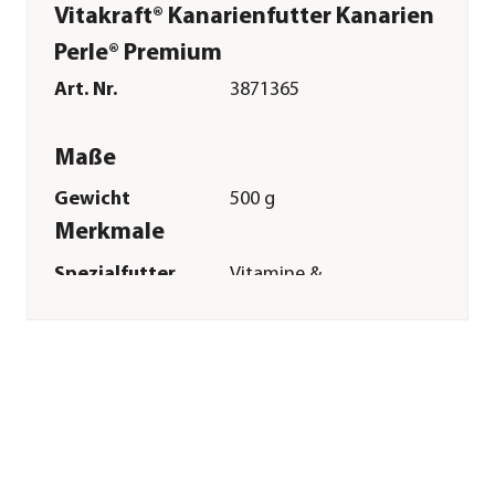
Vitakraft® Kanarienfutter Kanarien
Perle® Premium
Art. Nr.
3871365
Maße
Gewicht
500 g
Merkmale
Spezialfutter
Vitamine &
Mineralstoffe|Active
Verpackung
Beutel
Sonstiges
Marke
Vitakraft®
Tierart
Kanarien
Herstellerangaben