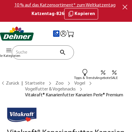
10 % auf das Katzensortiment* zum Weltkatzentag
Katzentag-826
Kopieren
lle Kategorien
Tipps & Trends
Angebote
SALE
Zurück
Startseite
Zoo
Vogel
Vogelfutter & Vogelsnacks
Vitakraft® Kanarienfutter Kanarien Perle® Premium