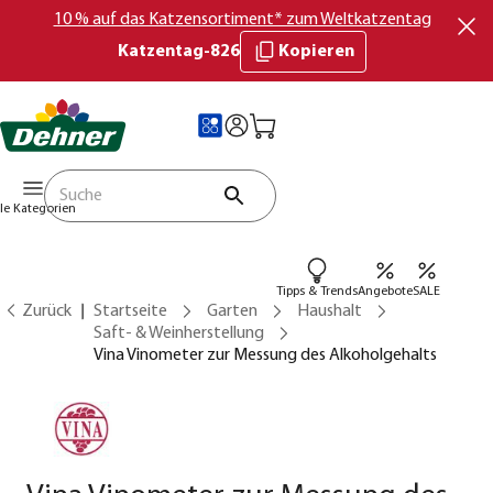
10 % auf das Katzensortiment* zum Weltkatzentag
Katzentag-826
Kopieren
lle Kategorien
Tipps & Trends
Angebote
SALE
Zurück
Startseite
Garten
Haushalt
Saft- & Weinherstellung
Vina Vinometer zur Messung des Alkoholgehalts