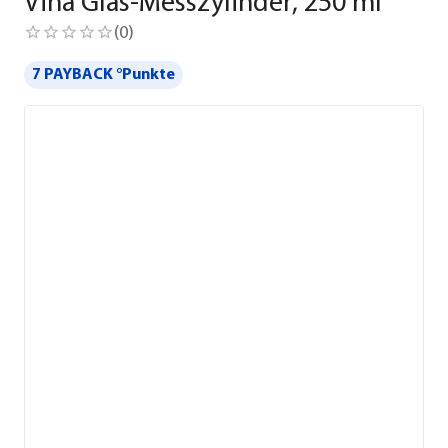
Vina Glas-Messzylinder, 250 ml
(
0
)
7 PAYBACK °Punkte