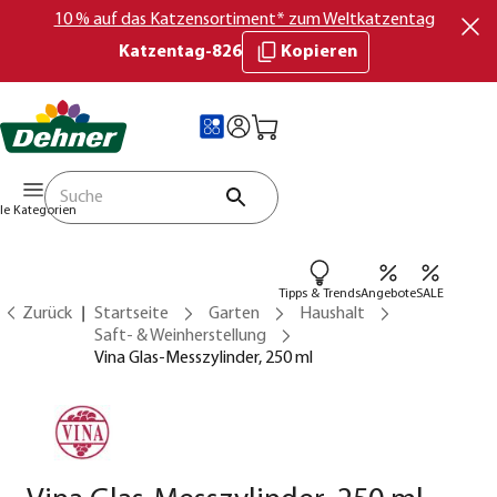
10 % auf das Katzensortiment* zum Weltkatzentag
Katzentag-826
Kopieren
lle Kategorien
Tipps & Trends
Angebote
SALE
Zurück
Startseite
Garten
Haushalt
Saft- & Weinherstellung
Vina Glas-Messzylinder, 250 ml