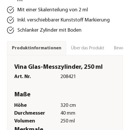
Mit einer Skalenteilung von 2 ml
Inkl. verschiebbarer Kunststoff Markierung
Schlanker Zylinder mit Boden
Über das Produkt
Bewert
Produktinformationen
Vina Glas-Messzylinder, 250 ml
Art. Nr.
208421
Maße
Höhe
320 cm
Durchmesser
40 mm
Volumen
250 ml
Merkmale