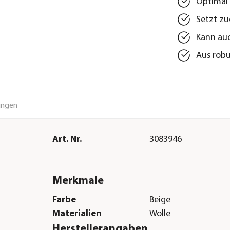
Optimal
Setzt z
Kann auc
Aus robu
ungen
Art. Nr.
3083946
Merkmale
Farbe
Beige
Materialien
Wolle
Herstellerangaben