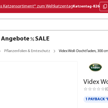
as Katzensortiment* zum Weltkatzentag
Katzentag-826
Angebote
SALE
Pflanzenfolien & Ernteschutz
Videx Woll-Dochtfaden, 300 c
Videx Wo
(
1 PAYBACK °