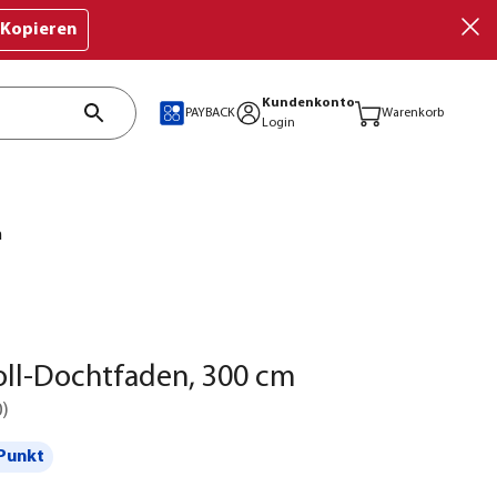
Kopieren
Kundenkonto
PAYBACK
Warenkorb
Login
m
ll-Dochtfaden, 300 cm
0
)
Punkt