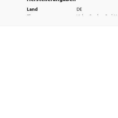
Land
DE
Firma
Videx Garden GmbH 
E-Mail
office@videx.de
Straße
Hoher Weg
Hausnummer
52
Postleitzahl
27211
Stadt
Bassum