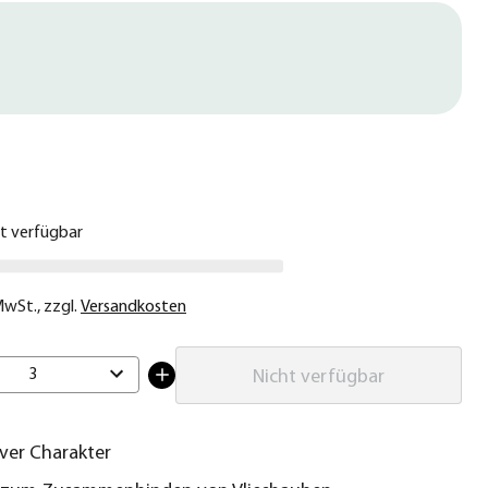
€
ht verfügbar
 MwSt.
,
zzgl.
Versandkosten
3
Nicht verfügbar
ver Charakter