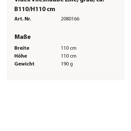
B110/H110 cm
Art. Nr.
2080166
Maße
Breite
110 cm
Höhe
110 cm
Gewicht
190 g
Merkmale
Farbe
Grau
Materialien
Polypropylen|Vlies
Sonstiges
Marke
Videx
Herstellerangaben