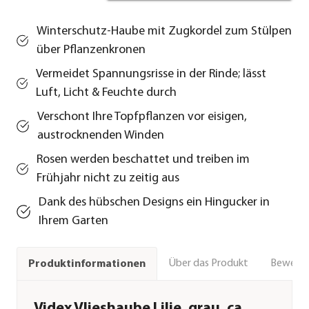
Winterschutz-Haube mit Zugkordel zum Stülpen
über Pflanzenkronen
Vermeidet Spannungsrisse in der Rinde; lässt
Luft, Licht & Feuchte durch
Verschont Ihre Topfpflanzen vor eisigen,
austrocknenden Winden
Rosen werden beschattet und treiben im
Frühjahr nicht zu zeitig aus
Dank des hübschen Designs ein Hingucker in
Ihrem Garten
Über das Produkt
Bewert
Produktinformationen
Videx Vlieshaube Lilie, grau, ca.