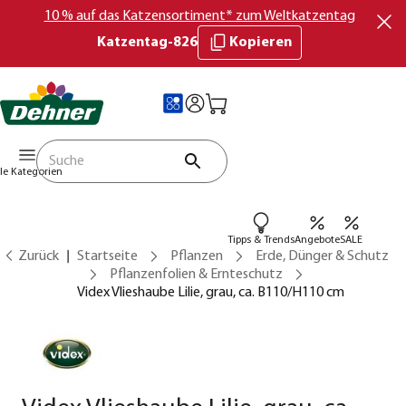
10 % auf das Katzensortiment* zum Weltkatzentag
Katzentag-826
Kopieren
lle Kategorien
Tipps & Trends
Angebote
SALE
Zurück
Startseite
Pflanzen
Erde, Dünger & Schutz
Pflanzenfolien & Ernteschutz
Videx Vlieshaube Lilie, grau, ca. B110/H110 cm