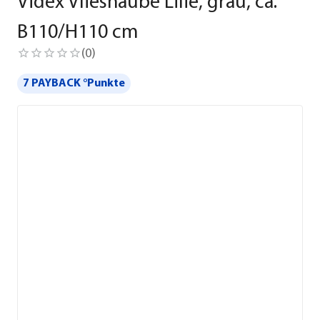
Videx Vlieshaube Lilie, grau, ca.
B110/H110 cm
(
0
)
7 PAYBACK °Punkte