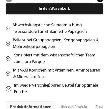
In den Warenkorb
Abwechslungsreiche Samenmischung
insbesondere für afrikanische Papageien
Beliebt bei Graupapageien, Kongopapageien &
Mohrenkopfpapageien
Konzipiert mit dem wissenschaftlichen Team
vom Loro Parque
Mit VAM Körnchen mit Vitaminen, Aminosäuren
& Mineralstoffen
Im wiederverschließbaren Beutel für optimale
Frische
Über das Produkt
Zusamm
Produktinformationen