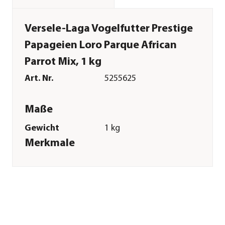
Versele-Laga Vogelfutter Prestige
Papageien Loro Parque African
Parrot Mix, 1 kg
Art. Nr.
5255625
Maße
Gewicht
1 kg
Merkmale
Futterart
Hauptfutter
Verpackung
Beutel
Sonstiges
Marke
Versele-Laga
Tierart
Papageien