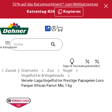
10 % auf das Katzensortiment* zum Weltkatzentag
Katzentag-826
Kopieren
lle Kategorien
Tipps & Trends
Angebote
SALE
Zurück
Startseite
Zoo
Vogel
Vogelfutter & Vogelsnacks
Versele-Laga Vogelfutter Prestige Papageien Loro
Parque African Parrot Mix, 1 kg