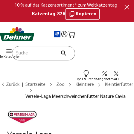
10 % auf das Katzensortiment* zum Weltkatzentag
Katzentag-826
Kopieren
lle Kategorien
Tipps & Trends
Angebote
SALE
Zurück
Startseite
Zoo
Kleintiere
Kleintierfutter
Versele-Laga Meerschweinchenfutter Nature Cavia