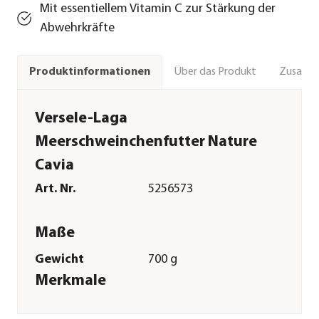
Mit essentiellem Vitamin C zur Stärkung der
Abwehrkräfte
Über das Produkt
Zusamm
Produktinformationen
Versele-Laga
Meerschweinchenfutter Nature
Cavia
Art. Nr.
5256573
Maße
Gewicht
700 g
Merkmale
Spezialfutter
Getreidefrei|Vitamine