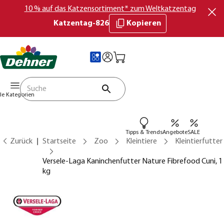
10 % auf das Katzensortiment* zum Weltkatzentag
Katzentag-826
Kopieren
lle Kategorien
Tipps & Trends
Angebote
SALE
Zurück
Startseite
Zoo
Kleintiere
Kleintierfutter
Versele-Laga Kaninchenfutter Nature Fibrefood Cuni, 1
kg