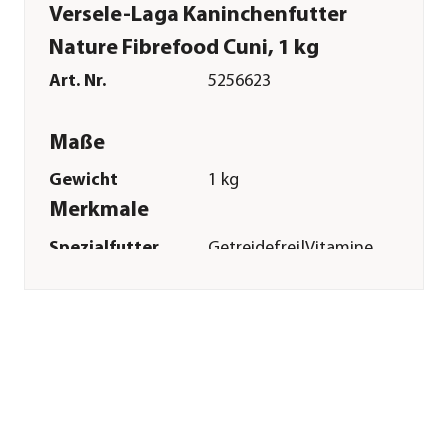
Versele-Laga Kaninchenfutter
Nature Fibrefood Cuni, 1 kg
Art. Nr.
5256623
Maße
Gewicht
1 kg
Merkmale
Spezialfutter
Getreidefrei|Vitamine
&
Mineralstoffe|Zahnpflege|Mag
& Darm
Verpackung
Beutel
Sonstiges
Marke
Versele-Laga