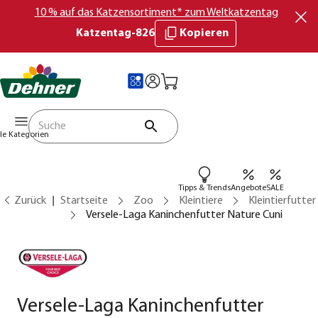
10 % auf das Katzensortiment* zum Weltkatzentag
Katzentag-826
Kopieren
lle Kategorien
Tipps & Trends
Angebote
SALE
Zurück
Startseite
Zoo
Kleintiere
Kleintierfutter
Versele-Laga Kaninchenfutter Nature Cuni
Versele-Laga Kaninchenfutter