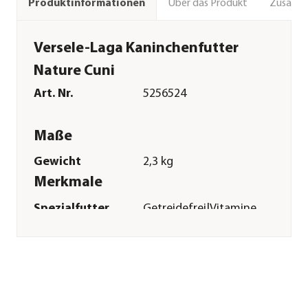
Über das Produkt
Zusamm
Produktinformationen
Versele-Laga Kaninchenfutter
Nature Cuni
Art. Nr.
5256524
Maße
Gewicht
2,3 kg
Merkmale
Spezialfutter
Getreidefrei|Vitamine
&
Mineralstoffe|Zahnpflege
Verpackung
Beutel
Sonstiges