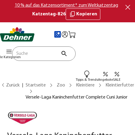
10 % auf das Katzensortiment* zum Weltkatzentag
Katzentag-826
Kopieren
lle Kategorien
Tipps & Trends
Angebote
SALE
Zurück
Startseite
Zoo
Kleintiere
Kleintierfutter
Versele-Laga Kaninchenfutter Complete Cuni Junior