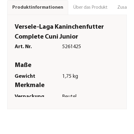
Über das Produkt
Zusamm
Produktinformationen
Versele-Laga Kaninchenfutter
Complete Cuni Junior
Art. Nr.
5261425
Maße
Gewicht
1,75 kg
Merkmale
Verpackung
Beutel
Sonstiges
Marke
Versele-Laga
Tierart
Zwergkaninchen|Kaninchen
Lebensphase
Junior