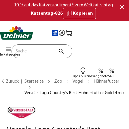
10 % auf das Katzensortiment* zum Weltkatzentag
Katzentag-826
Kopieren
lle Kategorien
Tipps & Trends
Angebote
SALE
Zurück
Startseite
Zoo
Vogel
Hühnerfutter
Versele-Laga Country's Best Hühnerfutter Gold 4 mix