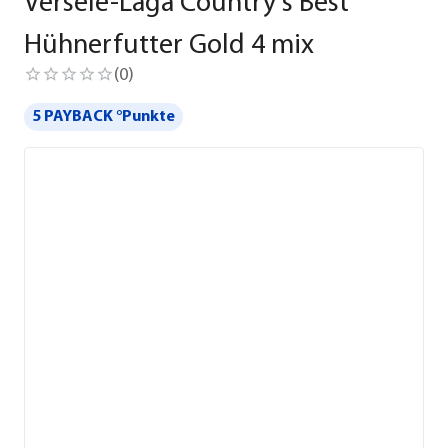
Versele-Laga Country's Best
Hühnerfutter Gold 4 mix
(
0
)
5 PAYBACK °Punkte