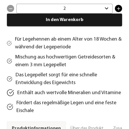
2
In den Warenkorb
Für Legehennen ab einem Alter von 18 Wochen &
während der Legeperiode
Mischung aus hochwertigen Getreidesorten &
einem 3 mm Legepellet
Das Legepellet sorgt für eine schnelle
Entwicklung des Eigewichts
Enthält auch wertvolle Mineralien und Vitamine
Fördert das regelmäßige Legen und eine feste
Eischale
Über das Produkt
Zusamm
Produktinformationen