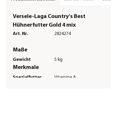
Versele-Laga Country's Best
Hühnerfutter Gold 4 mix
Art. Nr.
2824274
Maße
Gewicht
5 kg
Merkmale
Spezialfutter
Vitamine &
Mineralstoffe
Sonstiges
Marke
Versele-Laga
Tierart
Junghennen