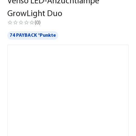
Venso LED-Anzuchtlampe
GrowLight Duo
(
0
)
74 PAYBACK °Punkte