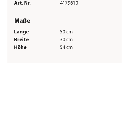
Art. Nr.
4179610
Maße
Länge
50 cm
Breite
30 cm
Höhe
54 cm
Gewicht
1,7 kg
Kabellänge
3 m
Merkmale
Farbe
Weiß
Materialien
Aluminium
Technische Details
Lichtfarbe
Warmweiß
Leistung
22 W
Spannung
230 V