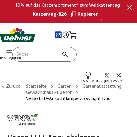
10 % auf das Katzensortiment* zum Weltkatzentag
Katzentag-826
Kopieren
lle Kategorien
Tipps & Trends
Angebote
SALE
Zurück
Startseite
Garten
Gartenausstattung
Gewächshaus Zubehör
Venso LED-Anzuchtlampe GrowLight Duo