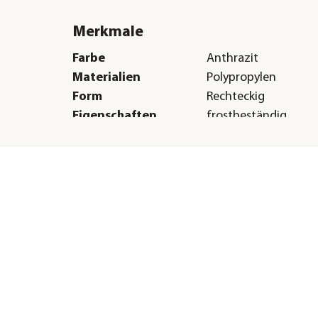
Merkmale
Farbe
Anthrazit
Materialien
Polypropylen
Form
Rechteckig
Eigenschaften
frostbeständig
Einsatzbereich
Outdoor|Indoor
Herstellerangaben
Land
IT
Firma
VECA S.p.A.
rt,
E-Mail
help@vecaspa.com
rt
Straße
via dell’ Artigianato
Hausnummer
8
Postleitzahl
36020