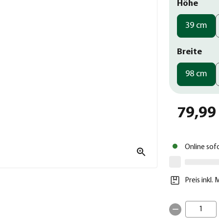
Höhe
39 cm
Breite
98 cm
79,99
Online sof
Preis inkl.
1