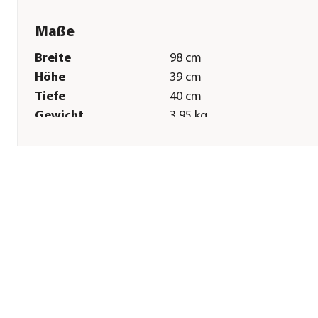
Maße
Breite
98 cm
Höhe
39 cm
Tiefe
40 cm
Gewicht
3,95 kg
Innenmaß Breite
97,5 cm
Innenmaß Höhe
38,5 cm
Innenmaß Tiefe
39,5 cm
Sonstiges
Marke
VECA
Serie
Cleo
Lieferumfang
Mit einer Zugstange geliefe
die ein Ausbeulen verhinde
Hinweis
Topfvolumen: 60 l