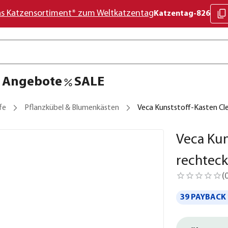
as Katzensortiment* zum Weltkatzentag
Katzentag-826
Angebote
SALE
fe
Pflanzkübel & Blumenkästen
Veca Kunststoff-Kasten Cleo
Veca Kun
rechteck
(
39 PAYBACK 