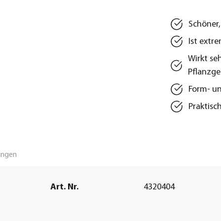
Schöner,
Ist extr
Wirkt se
Pflanzg
Form- un
Praktisc
ungen
Art. Nr.
4320404