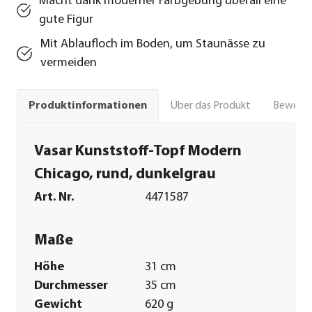
Macht dank moderner Farbgebung überall eine
gute Figur
Mit Ablaufloch im Boden, um Staunässe zu
vermeiden
Über das Produkt
Bewert
Produktinformationen
Vasar Kunststoff-Topf Modern
Chicago, rund, dunkelgrau
Art. Nr.
4471587
Maße
Höhe
31 cm
Durchmesser
35 cm
Gewicht
620 g