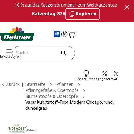
10 % auf das Katzensortiment* zum Weltkatzentag
Katzentag-826
Kopieren
lle Kategorien
Tipps & Trends
Angebote
SALE
Zurück
Startseite
Pflanzen
Pflanzgefäße & Übertöpfe
Blumentöpfe & Übertöpfe
Vasar Kunststoff-Topf Modern Chicago, rund,
dunkelgrau